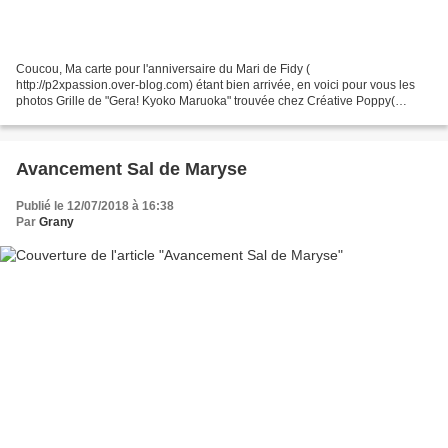
Coucou, Ma carte pour l'anniversaire du Mari de Fidy (
http://p2xpassion.over-blog.com) étant bien arrivée, en voici pour vous les
photos Grille de "Gera! Kyoko Maruoka" trouvée chez Créative Poppy(
http://www.creativepoppypatterns.com) Le footballeur...
Avancement Sal de Maryse
Publié le 12/07/2018 à 16:38
Par
Grany